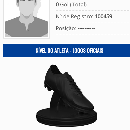
0
Gol (Total)
Nº de Registro:
100459
Posição:
----------
NÍVEL DO ATLETA - JOGOS OFICIAIS