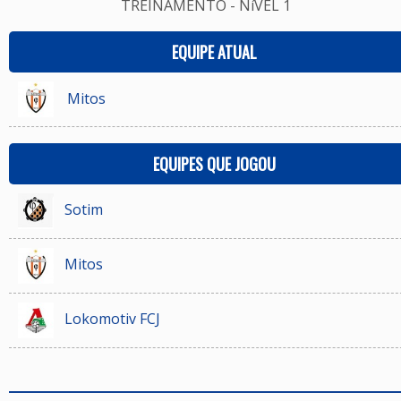
TREINAMENTO - NíVEL 1
EQUIPE ATUAL
Mitos
EQUIPES QUE JOGOU
Sotim
Mitos
Lokomotiv FCJ