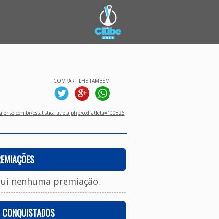
COMPARTILHE TAMBÉM!
aiense.com.br/estatistica_atleta.php?cod_atleta=100826
REMIAÇÕES
sui nenhuma premiação.
S CONQUISTADOS