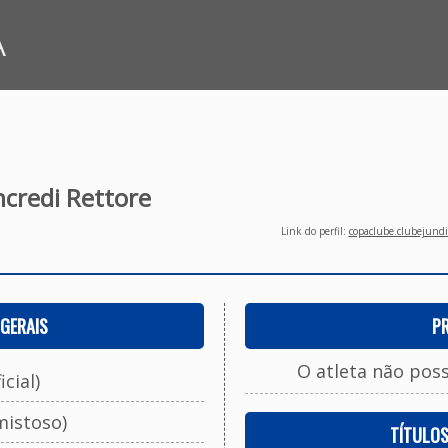
A
credi Rettore
Link do perfil:
copaclube.clubejundi
GERAIS
P
O atleta não pos
cial)
mistoso)
TÍTULO