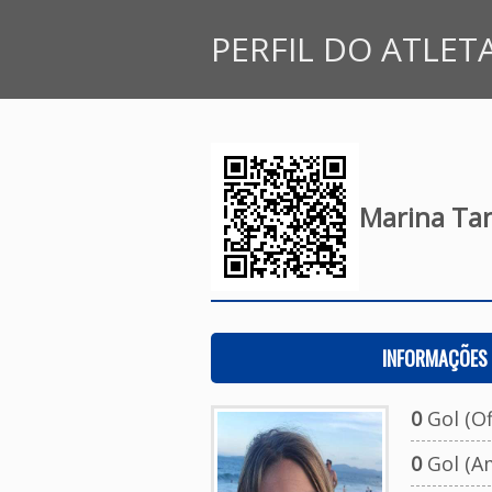
PERFIL DO ATLET
Marina Tan
INFORMAÇÕES 
0
Gol (Ofi
0
Gol (A