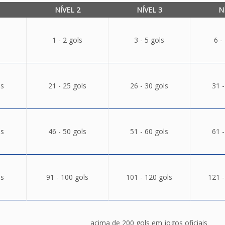
NÍVEL 2
NÍVEL 3
N
1 - 2 gols
3 - 5 gols
6 -
ls
21 - 25 gols
26 - 30 gols
31 -
ls
46 - 50 gols
51 - 60 gols
61 -
ls
91 - 100 gols
101 - 120 gols
121 -
acima de 200 gols em jogos oficiais