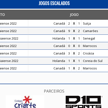
JOGOS ESCALADOS
TO
JOGO
aiense 2022
Canadá
2
X
1
Suíça
aiense 2022
Canadá
9
X
2
Camarões
iaiense 2022
Holanda
1
X
1
Senegal
aiense 2022
Canadá
0
X
0
Marrocos
aiense 2022
Canadá
3
X
2
Croácia
iaiense 2022
Holanda
1
X
1
Coreia do Sul
aiense 2022
Canadá
1
X
2
Marrocos
PARCEIROS