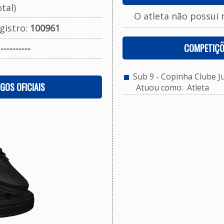
tal)
O atleta não possui 
gistro:
100961
COMPETIÇÕ
:
----------
Sub 9 - Copinha Clube J
OGOS OFICIAIS
Atuou como: Atleta