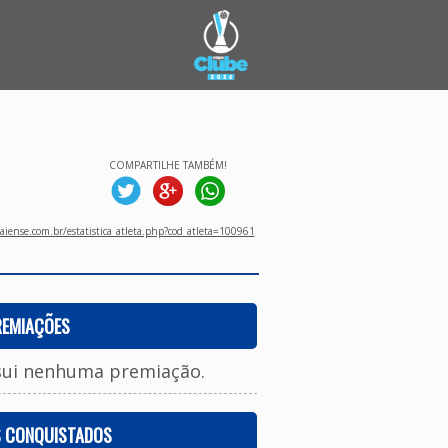
COMPARTILHE TAMBÉM!
aiense.com.br/estatistica_atleta.php?cod_atleta=100961
REMIAÇÕES
sui nenhuma premiação.
S CONQUISTADOS