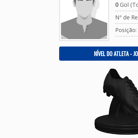
0
Gol (To
Nº de Re
Posição
NÍVEL DO ATLETA - J