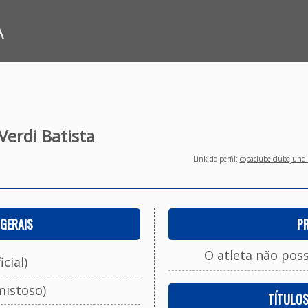
A
Verdi Batista
Link do perfil:
copaclube.clubejundi
GERAIS
P
O atleta não pos
cial)
mistoso)
TÍTULO