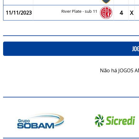
River Plate - sub 11
4
X
11/11/2023
JO
Não há JOGOS A