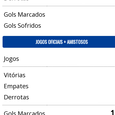
Gols Marcados
Gols Sofridos
JOGOS OFICIAIS + AMISTOSOS
Jogos
Vitórias
Empates
Derrotas
1
Gols Marcados